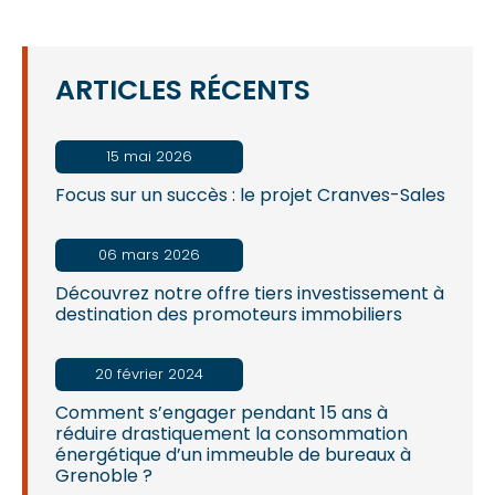
DES
ARTICLES
ARTICLES RÉCENTS
15 mai 2026
Focus sur un succès : le projet Cranves-Sales
06 mars 2026
Découvrez notre offre tiers investissement à
destination des promoteurs immobiliers
20 février 2024
Comment s’engager pendant 15 ans à
réduire drastiquement la consommation
énergétique d’un immeuble de bureaux à
Grenoble ?